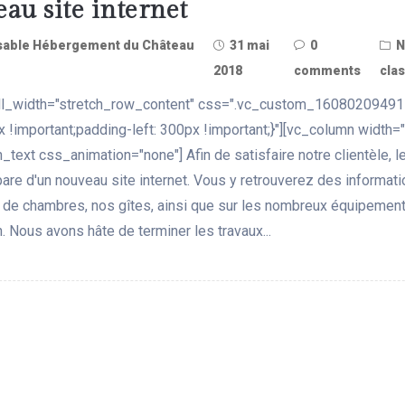
au site internet
able Hébergement du Château
31 mai
0
N
2018
comments
clas
ull_width="stretch_row_content" css=".vc_custom_16080209491
x !important;padding-left: 300px !important;}"][vc_column width="
_text css_animation="none"] Afin de satisfaire notre clientèle, l
pare d'un nouveau site internet. Vous y retrouverez des informat
 de chambres, nos gîtes, ainsi que sur les nombreux équipemen
. Nous avons hâte de terminer les travaux...