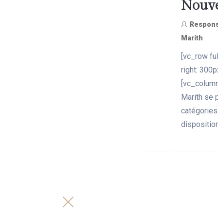
Nouve
Respons
Marith
[vc_row f
right: 300p
[vc_column
Marith se 
catégories
disposition