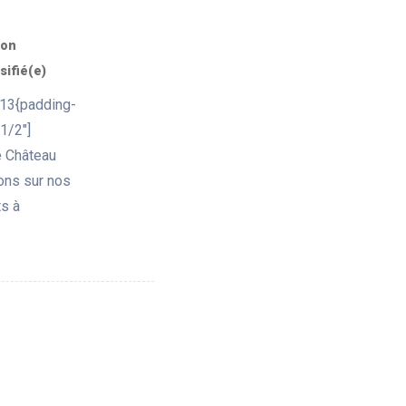
on
sifié(e)
13{padding-
1/2"]
e Château
ions sur nos
ts à