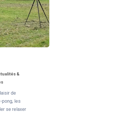
tualités &
es
laisir de
g-pong, les
ler se relaxer