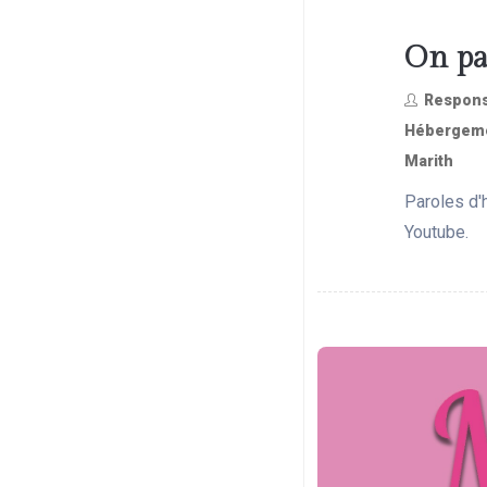
On pa
Respons
Hébergeme
Marith
Paroles d'h
Youtube.