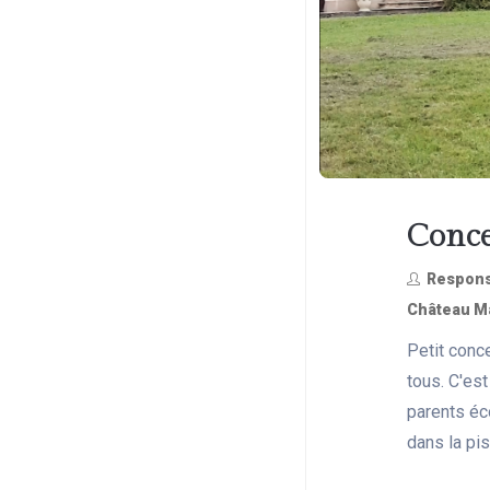
Conce
Respons
Château Ma
Petit conce
tous. C'est
parents éco
dans la pisc