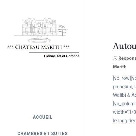
Autou
Respons
Marith
[vc_row][v
pruneaux, 
Walibi & A
[vc_column
width="1/3
ACCUEIL
le long des
CHAMBRES ET SUITES