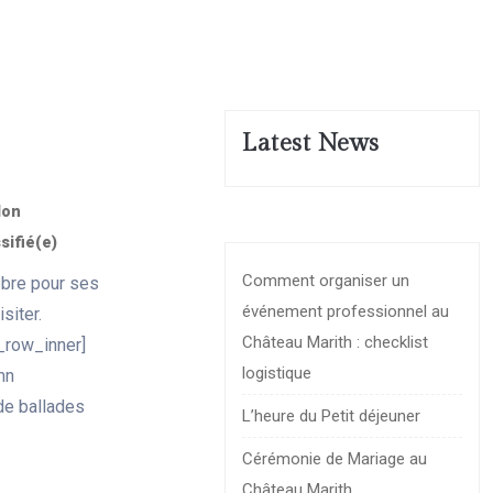
Latest News
Non
sifié(e)
Comment organiser un
èbre pour ses
événement professionnel au
 visiter.
Château Marith : checklist
_row_inner]
logistique
mn
de ballades
L’heure du Petit déjeuner
Cérémonie de Mariage au
Château Marith