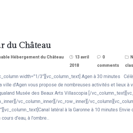
r du Château
able Hébergement du Château
13 avril
0
2018
comments
clas
c_column width="1/3"][vc_column_text] Agen à 30 minutes Cél
la ville d'Agen vous propose de nombreuses activités et lieux à
qualand Musée des Beaux Arts Villascopia [/vc_column_text][vc
_inner][/vc_column_inner][/vc_row_inner][/vc_column][vc_colu
"][vc_column_text]Canal latéral à la Garonne à 10 minutes Envie 
 cours d'eau, à l'ombre...