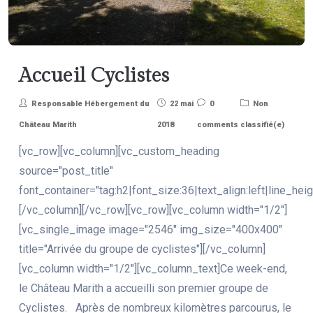
Accueil Cyclistes
Responsable Hébergement du
22 mai
0
Non
Château Marith
2018
comments
classifié(e)
[vc_row][vc_column][vc_custom_heading
source="post_title"
font_container="tag:h2|font_size:36|text_align:left|line_heig
[/vc_column][/vc_row][vc_row][vc_column width="1/2"]
[vc_single_image image="2546" img_size="400x400"
title="Arrivée du groupe de cyclistes"][/vc_column]
[vc_column width="1/2"][vc_column_text]Ce week-end,
le Château Marith a accueilli son premier groupe de
Cyclistes. Après de nombreux kilomètres parcourus, le