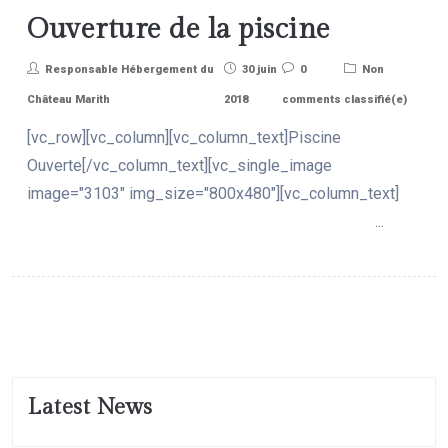
Ouverture de la piscine
Responsable Hébergement du
30 juin
0
Non
Château Marith
2018
comments
classifié(e)
[vc_row][vc_column][vc_column_text]Piscine
Ouverte[/vc_column_text][vc_single_image
image="3103" img_size="800x480"][vc_column_text]
...
Latest News